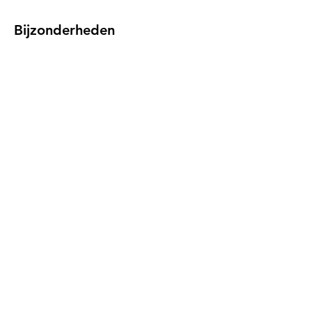
Bijzonderheden
Naast een geldig ticket dien je ter plaatse
de gezondheidscheck te doen.
Deel dit evenement
© 2025
XL De Ateliers
-
Privacy Policy
-
Contact